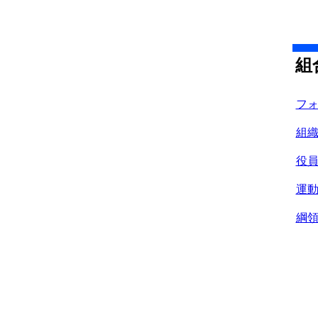
組
フ
組
役
運
綱