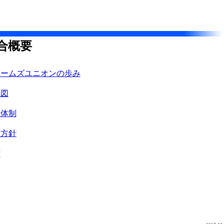
合概要
ォームズユニオンの歩み
織図
員体制
動方針
領